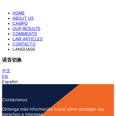
HOME
ABOUT US
CAMPO
OUR RESULTS
COMMENTS
LAW ARTICLES
CONTACTO
LANGUAGE
语言切换
中文
EN
Español
Contáctenos
Obtenga más información sobre cómo proteger sus
derechos e intereses