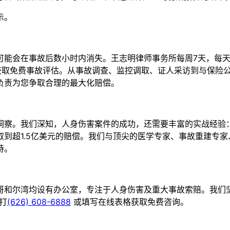
示。
能会在事故后数小时内消失。王志明律师事务所每周7天，每天
88获取免费事故评估。从事故调查、监控调取、证人采访到与保险
负责为您争取合理的最大化赔偿。
洞察。我们深知，人身伤害案件的成功，还需要丰富的实战经验：
到超1.5亿美元的赔偿。我们与顶尖的医学专家、事故重建专家
持。
哥和尔湾均设有办公室，专注于人身伤害及重大事故索赔。我们坚
打
(626) 608-6888
或填写在线表格获取免费咨询。