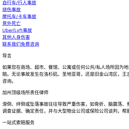
自行车/行人事故
烧伤事故
摩托车/卡车事故
意外死亡
Uber/Lyft事故
其他人身伤害
联系我们免费咨询
导言
如果您在商场、超市、餐馆、公寓或任何公共/私人场所因为
赔。无论事故发生在洛杉矶、圣地亚哥，还是旧金山湾区，王
咨询。
加州顶级场所责任律师
滑倒、绊倒或坠落事故往往导致严重伤害，如骨折、脑震荡、
调查证据、确定责任，并与大型物业公司或保险公司谈判，帮
一站式索赔服务